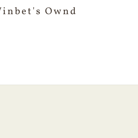
inbet's Ownd